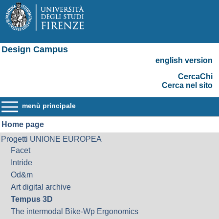
Design Campus
english version
CercaChi
Cerca nel sito
menù principale
Home page
Progetti UNIONE EUROPEA
Facet
Intride
Od&m
Art digital archive
Tempus 3D
The intermodal Bike-Wp Ergonomics