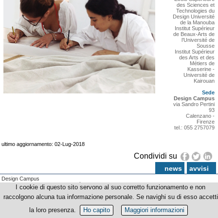
des Sciences et
Technologies du
Design Université
de la Manouba
Institut Supérieur
de Beaux-Arts de
l’Université de
Sousse
Institut Supérieur
des Arts et des
Métiers de
Kasserine -
Université de
Kairouan
Sede
Design Campus
via Sandro Pertini
93
Calenzano -
Firenze
tel.: 055 2757079
ultimo aggiornamento: 02-Lug-2018
Condividi su
news
avvisi
Design Campus
© Copyright 2012-2026 Università degli Studi di Firenze - p.iva | cod.fiscale 01279680480
I cookie di questo sito servono al suo corretto funzionamento e non
raccolgono alcuna tua informazione personale. Se navighi su di esso accetti
la loro presenza.
Ho capito
Maggiori informazioni