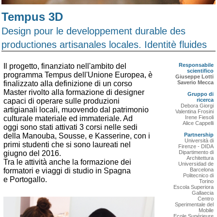
Tempus 3D
Design pour le developpement durable des
productiones artisanales locales. Identitè fluides
Il progetto, finanziato nell'ambito del
Responsabile
scientifico
programma Tempus dell'Unione Europea, è
Giuseppe Lotti
finalizzato alla definizione di un corso
Saverio Mecca
Master rivolto alla formazione di designer
Gruppo di
capaci di operare sulle produzioni
ricerca
Debora Giorgi
artigianali locali, muovendo dal patrimonio
Valentina Frosini
culturale materiale ed immateriale. Ad
Irene Fiesoli
Alice Cappelli
oggi sono stati attivati 3 corsi nelle sedi
della Manouba, Sousse, e Kasserine, con i
Partnership
Università di
primi studenti che si sono laureati nel
Firenze - DIDA
giugno del 2016.
Dipartimento di
Architettura
Tra le attività anche la formazione dei
Universidad de
formatori e viaggi di studio in Spagna
Barcelona
Politecnico di
e Portogallo.
Torino
Escola Superiora
Gallaecia
Centro
Sperimentale del
Mobile
Ecole Supérieure