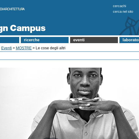
cercachi
cerca nel sito
ricerche
eventi
laborato
>
Eventi
>
MOSTRE
> Le cose degli altri