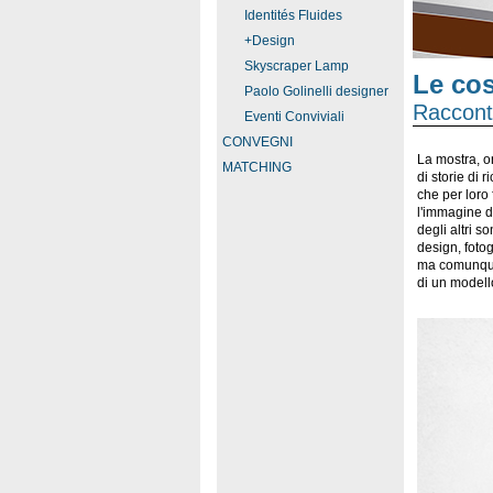
Identités Fluides
+Design
Skyscraper Lamp
Le cos
Paolo Golinelli designer
Racconti
Eventi Conviviali
CONVEGNI
La mostra, or
MATCHING
di storie di 
che per loro 
l'immagine d
degli altri 
design, fotog
ma comunque 
di un modello