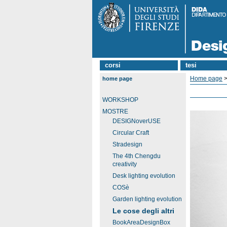
corsi
tesi
Home page
home page
WORKSHOP
MOSTRE
DESIGNoverUSE
Circular Craft
Stradesign
The 4th Chengdu
creativity
Desk lighting evolution
COSè
Garden lighting evolution
Le cose degli altri
BookAreaDesignBox