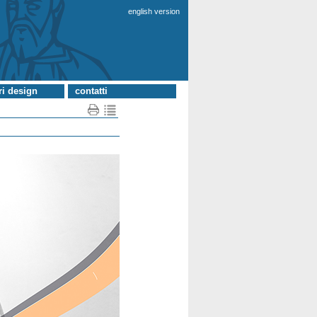
english version
ri design
contatti