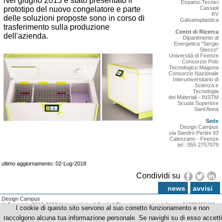
Nel giugno 2015 è stato presentato il
Espansi Tecnici
prototipo del nuovo congelatore e parte
Cassioli
KV
delle soluzioni proposte sono in corso di
Galvanoplastica
trasferimento sulla produzione
Centri di Ricerca
dell'azienda.
Dipartimento di
Energetica "Sergio
Stecco"
Università di Firenze
Consorzio Polo
Tecnologico Magona
Consorzio Nazionale
Interuniversitario di
Scienza e
Tecnologia
dei Materiali - INSTM
Scuola Superiore
Sant'Anna
Sede
Design Campus
via Sandro Pertini 93
Calenzano - Firenze
tel.: 055 2757079
ultimo aggiornamento: 02-Lug-2018
Condividi su
news
avvisi
Design Campus
© Copyright 2012-2026 Università degli Studi di Firenze - p.iva | cod.fiscale 01279680480
I cookie di questo sito servono al suo corretto funzionamento e non
raccolgono alcuna tua informazione personale. Se navighi su di esso accetti