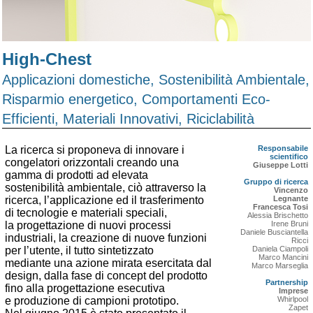
High-Chest
Applicazioni domestiche, Sostenibilità Ambientale,
Risparmio energetico, Comportamenti Eco-
Efficienti, Materiali Innovativi, Riciclabilità
La ricerca si proponeva di innovare i
Responsabile
scientifico
congelatori orizzontali creando una
Giuseppe Lotti
gamma di prodotti ad elevata
Gruppo di ricerca
sostenibilità ambientale, ciò attraverso la
Vincenzo
ricerca, l’applicazione ed il trasferimento
Legnante
Francesca Tosi
di tecnologie e materiali speciali,
Alessia Brischetto
la progettazione di nuovi processi
Irene Bruni
Daniele Busciantella
industriali, la creazione di nuove funzioni
Ricci
per l’utente, il tutto sintetizzato
Daniela Ciampoli
Marco Mancini
mediante una azione mirata esercitata dal
Marco Marseglia
design, dalla fase di concept del prodotto
Partnership
fino alla progettazione esecutiva
Imprese
e produzione di campioni prototipo.
Whirlpool
Zapet