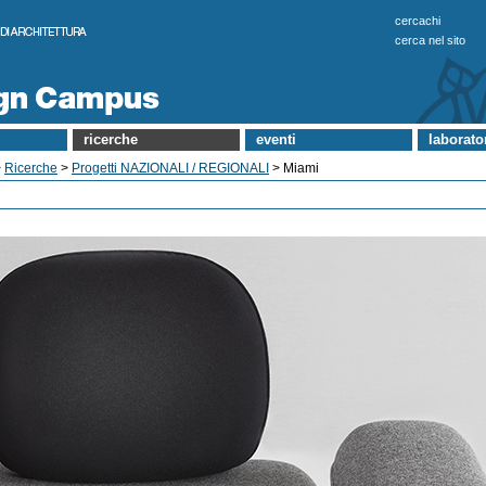
cercachi
cerca nel sito
ricerche
eventi
laborato
>
Ricerche
>
Progetti NAZIONALI / REGIONALI
> Miami