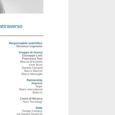
attraverso
Responsabile scientifico
Vincenzo Legnante
Gruppo di ricerca
Giuseppe Lotti
Francesca Tosi
Alessia Brischetto
Irene Bruni
Daniela Ciampoli
Marco Mancini
Marco Marseglia
Partnership
Imprese
Segis
Matrix international
Botto.ro
Centri di Ricerca
Next Tecnology
Sede
Design Campus
via Sandro Pertini 93