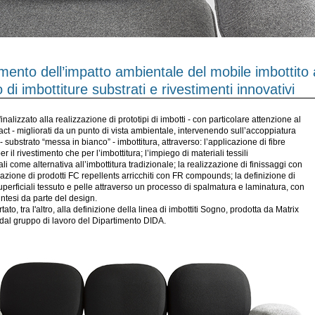
mento dell’impatto ambientale del mobile imbottito 
o di imbottiture substrati e rivestimenti innovativi
 finalizzato alla realizzazione di prototipi di imbotti - con particolare attenzione al
act - migliorati da un punto di vista ambientale, intervenendo sull’accoppiatura
- substrato “messa in bianco” - imbottitura, attraverso: l’applicazione di fibre
er il rivestimento che per l’imbottitura; l’impiego di materiali tessili
li come alternativa all’imbottitura tradizionale; la realizzazione di finissaggi con
zione di prodotti FC repellents arricchiti con FR compounds; la definizione di
uperficiali tessuto e pelle attraverso un processo di spalmatura e laminatura, con
intesi da parte del design.
ato, tra l'altro, alla definizione della linea di imbottiti Sogno, prodotta da Matrix
 dal gruppo di lavoro del Dipartimento DIDA.