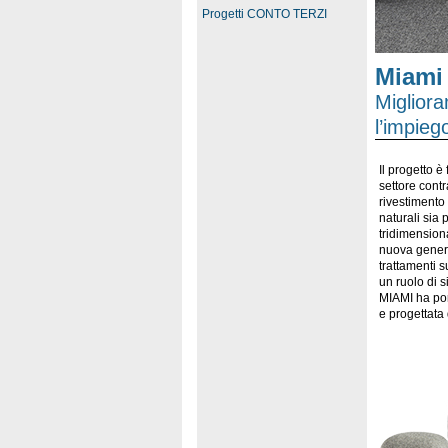
Progetti CONTO TERZI
Miami
Migliora
l’impieg
Il progetto è
settore contr
rivestimento 
naturali sia p
tridimensiona
nuova genera
trattamenti s
un ruolo di s
MIAMI ha port
e progettata