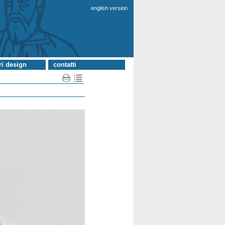
english version
ri design
contatti